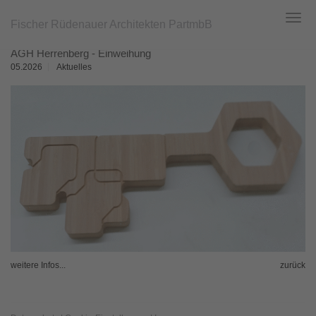
Fischer Rüdenauer Architekten PartmbB
Toggl
navig
Zum
AGH Herrenberg - Einweihung
Hauptinhalt
springen
05.2026
Aktuelles
weitere Infos...
zurück