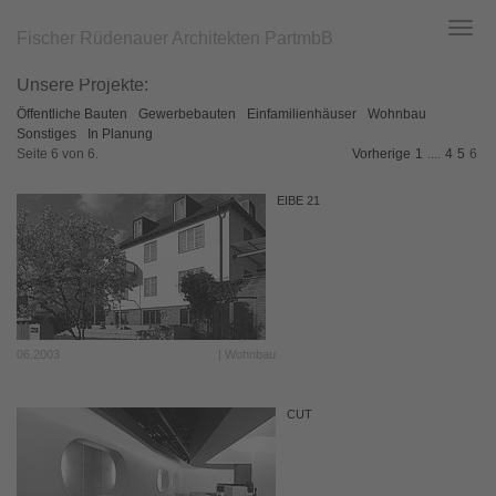
Fischer Rüdenauer Architekten PartmbB
Toggl
navig
Zum
Unsere Projekte:
Hauptinhalt
springen
Öffentliche Bauten
Gewerbebauten
Einfamilienhäuser
Wohnbau
Sonstiges
In Planung
Seite 6 von 6.
Vorherige
1
....
4
5
6
EIBE 21
06.2003
| Wohnbau
CUT