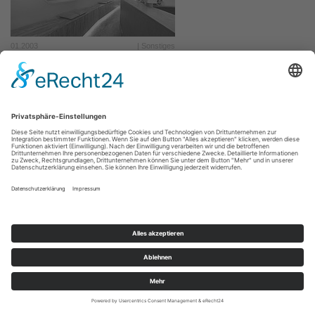
01.2003
| Sonstiges
Seite 6 von 6.
Vorherige
1
....
4
5
6
Datenschutz
|
Cookie-Einstellungen
|
Impressum
© 2026 FRA