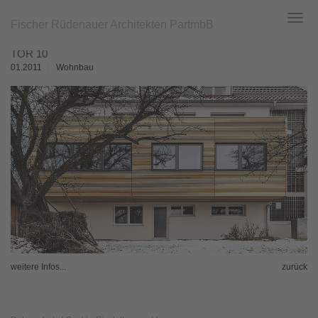
Fischer Rüdenauer Architekten PartmbB
Toggl
navig
Zum
TÖR 10
Hauptinhalt
springen
01.2011
Wohnbau
weitere Infos...
zurück