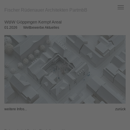
Fischer Rüdenauer Architekten PartmbB
Toggl
navig
Zum
WBW Göppingen Kempf Areal
Hauptinhalt
springen
01.2026
Wettbewerbe Aktuelles
weitere Infos...
zurück