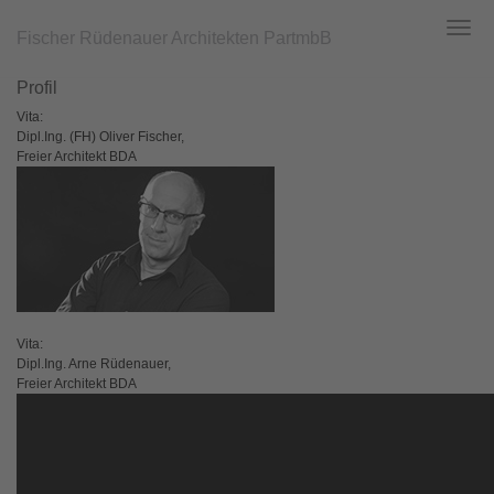
Fischer Rüdenauer Architekten PartmbB
Toggl
navig
Zum
Hauptinhalt
Profil
springen
Vita:
Dipl.Ing. (FH) Oliver Fischer,
Freier Architekt BDA
Vita:
Dipl.Ing. Arne Rüdenauer,
Freier Architekt BDA