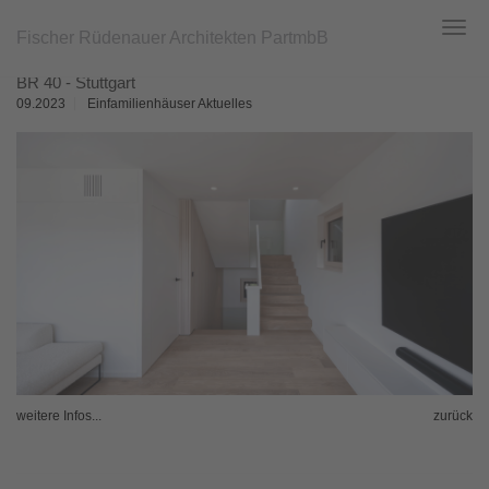
Fischer Rüdenauer Architekten PartmbB
Toggl
navig
Zum
BR 40 - Stuttgart
Hauptinhalt
springen
09.2023
Einfamilienhäuser Aktuelles
weitere Infos...
zurück