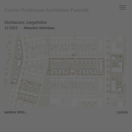
Fischer Rüdenauer Architekten PartmbB
Toggl
navig
Zum
Mühlacker Ziegelhöhe
Hauptinhalt
springen
12.2023
Aktuelles Wohnbau
weitere Infos...
zurück