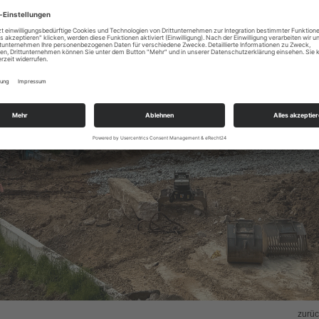
zurüc