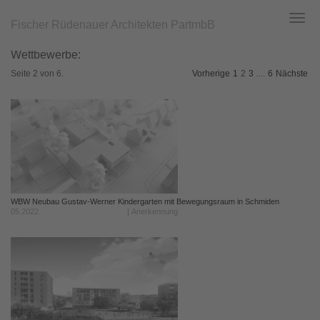
Fischer Rüdenauer Architekten PartmbB
Toggl
navig
Zum
Wettbewerbe:
Hauptinhalt
springen
Seite 2 von 6.
Vorherige
1
2
3
....
6
Nächste
WBW Neubau Gustav-Werner Kindergarten mit Bewegungsraum in Schmiden
05.2022
| Anerkennung