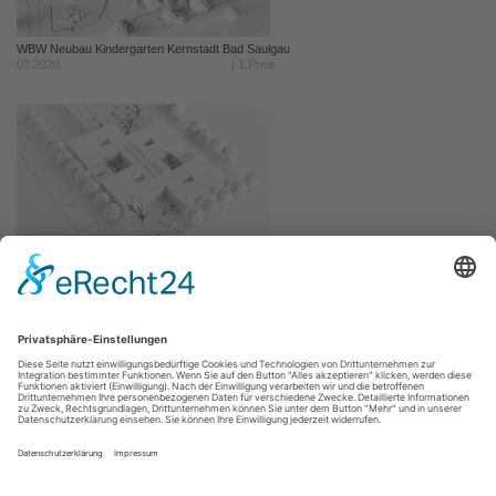
WBW Neubau Kindergarten Kernstadt Bad Saulgau
03.2020
| 1.Preis
WBW Astrid-Lindgren-Schule in Holzminden
02.2020
| 4.Preis
WBW Andreae-Gymnasium Herrenberg
12.2019
| 1.Preis