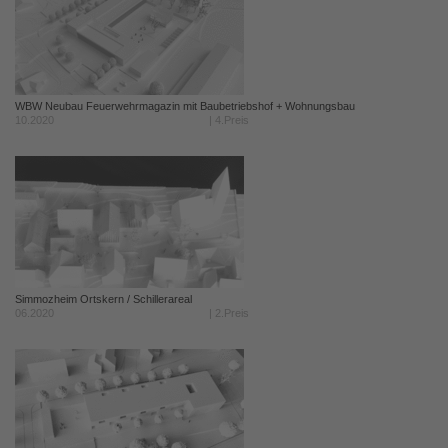
WBW Neubau Feuerwehrmagazin mit Baubetriebshof + Wohnungsbau
10.2020
| 4.Preis
Simmozheim Ortskern / Schillerareal
06.2020
| 2.Preis