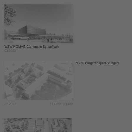
WBW HOMAG Campus in Schopfloch
03.2022
WBW Bürgerhospital Stuttgart
02.2022
| 1.Preis| 3.Preis