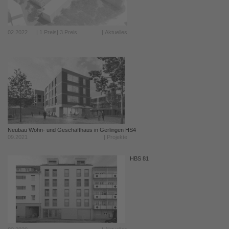
02.2022
| 1.Preis| 3.Preis
| Aktuelles
Neubau Wohn- und Geschäfthaus in Gerlingen HS4
09.2021
| Projekte
HBS 81