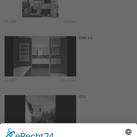
01.2008
| Wohnbau
EIBE 4-6
01.2007
| Wohnbau
STS