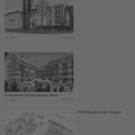
02.2023
| Aktuelles
Schwaikheim Bismarckstraße 34+36
10.2022
| Aktuelles
WBW Bürgerhospital Stuttgart