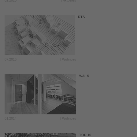
02.2020
| Aktuelles
RTS
07.2016
| Wohnbau
WAL 5
01.2014
| Wohnbau
TÖR 10