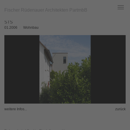
Fischer Rüdenauer Architekten PartmbB
Toggl
navig
Zum
STS
Hauptinhalt
springen
01.2006
Wohnbau
weitere Infos...
zurück