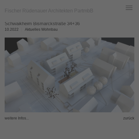
Fischer Rüdenauer Architekten PartmbB
Toggl
navig
Zum
Schwaikheim Bismarckstraße 34+36
Hauptinhalt
springen
10.2022
Aktuelles Wohnbau
weitere Infos...
zurück